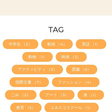
TAG
中学生 （2）
動画 （4）
英語 （1）
動物 （1）
映画 （3）
アクティビティ （3）
図書 （5）
国際文書 （7）
ファッション （4）
ごみ （2）
アート （3）
食 （1）
教育 （5）
ユネスコスクール （1）