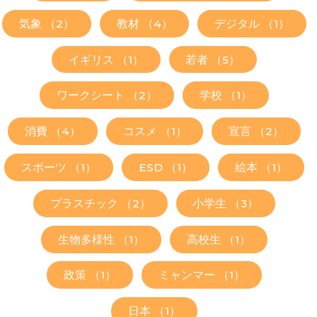
気象 （2）
教材 （4）
デジタル （1）
イギリス （1）
若者 （5）
ワークシート （2）
学校 （1）
消費 （4）
コスメ （1）
宣言 （2）
スポーツ （1）
ESD （1）
絵本 （1）
プラスチック （2）
小学生 （3）
生物多様性 （1）
高校生 （1）
政策 （1）
ミャンマー （1）
日本 （1）