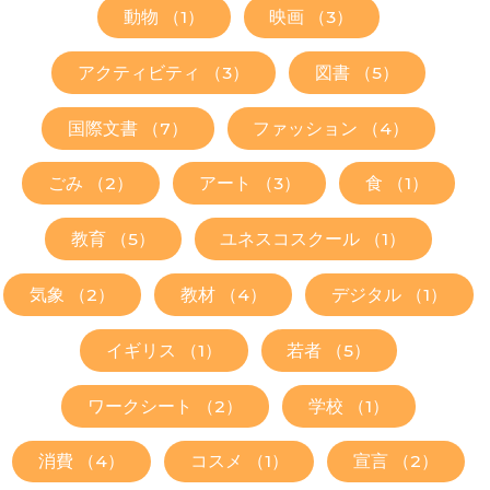
動物 （1）
映画 （3）
アクティビティ （3）
図書 （5）
国際文書 （7）
ファッション （4）
ごみ （2）
アート （3）
食 （1）
教育 （5）
ユネスコスクール （1）
気象 （2）
教材 （4）
デジタル （1）
イギリス （1）
若者 （5）
ワークシート （2）
学校 （1）
消費 （4）
コスメ （1）
宣言 （2）